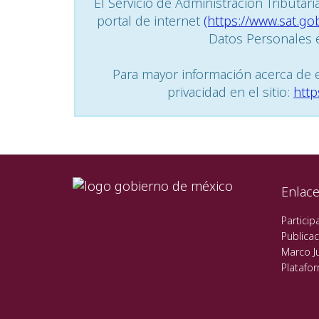
El Servicio de Administración Tributar
portal de internet
(https://www.sat.go
Datos Personales e
Para mayor información acerca de e
privacidad en el sitio:
http
Enlac
Particip
Publicac
Marco Ju
Platafo