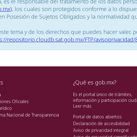
ia, es el responsable del tratamiento de los datos pers
b.mx)
, los cuales son protegidos conforme a lo dispue
n Posesión de Sujetos Obligados y la normatividad que
ste tema y de los derechos que puedes hacer valer, p
s://repositorio.cloudb.sat.gob.mx/FTP/avisoprivacidad
es
¿Qué es gob.mx?
Es el portal único de trámites,
a
información y participación ciu
iones Oficiales
Leer más
rídico
rma Nacional de Transparencia
Portal de datos abiertos
Declaración de accesibilidad
Aviso de privacidad integral
Aviso de privacidad simplificad