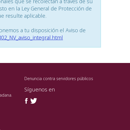
onales que se recolectan a través de su
sto en la Ley General de Protección de
 resulte aplicable.
onemos a tu disposición el Aviso de
/802_NV_aviso_integral.html
Denuncia contra servidores públicos
Síguenos en
dadana.
o