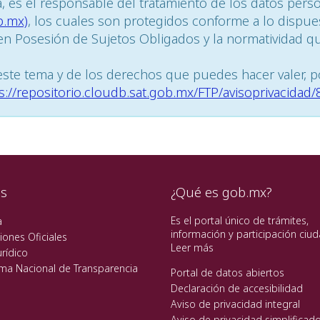
ia, es el responsable del tratamiento de los datos pers
b.mx)
, los cuales son protegidos conforme a lo dispue
n Posesión de Sujetos Obligados y la normatividad que
ste tema y de los derechos que puedes hacer valer, p
s://repositorio.cloudb.sat.gob.mx/FTP/avisoprivacidad
es
¿Qué es gob.mx?
Es el portal único de trámites,
a
información y participación ciu
iones Oficiales
Leer más
rídico
rma Nacional de Transparencia
Portal de datos abiertos
Declaración de accesibilidad
Aviso de privacidad integral
Aviso de privacidad simplificad