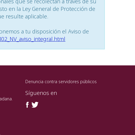
onales que se recolectan a través de su
sto en la Ley General de Protección de
 resulte aplicable.
onemos a tu disposición el Aviso de
/802_NV_aviso_integral.html
Denuncia contra servidores públicos
Síguenos en
dadana.
o