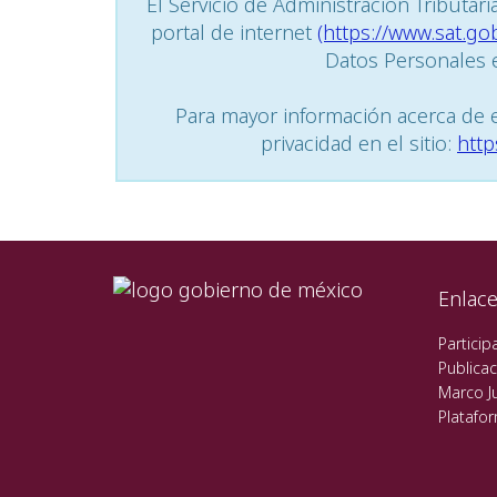
El Servicio de Administración Tributar
portal de internet
(https://www.sat.go
Datos Personales e
Para mayor información acerca de e
privacidad en el sitio:
http
Enlac
Particip
Publicac
Marco Ju
Platafo